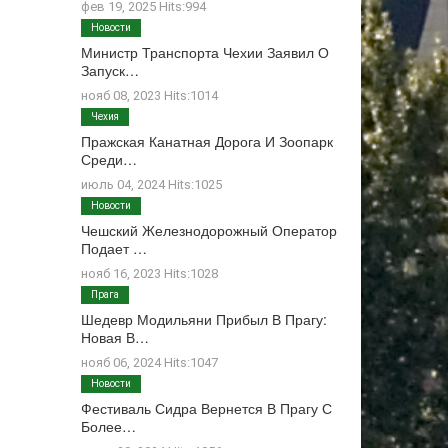
фев 19, 2025 Hits:994
Новости
Министр Транспорта Чехии Заявил О
Запуск…
нояб 08, 2023 Hits:1014
Чехия
Пражская Канатная Дорога И Зоопарк
Среди…
июль 04, 2024 Hits:1025
Новости
Чешский Железнодорожный Оператор
Подает …
нояб 16, 2023 Hits:1028
Прага
Шедевр Модильяни Прибыл В Прагу:
Новая В…
нояб 06, 2024 Hits:1047
Новости
Фестиваль Сидра Вернется В Прагу С
Более…