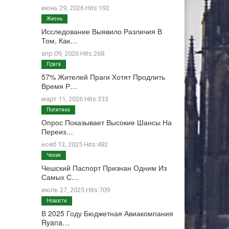
июнь 29, 2026 Hits:192
Жизнь
Исследование Выявило Различия В
Том, Как…
апр 09, 2026 Hits:268
Прага
57% Жителей Праги Хотят Продлить
Время Р…
март 11, 2026 Hits:333
Политика
Опрос Показывает Высокие Шансы На
Переиз…
нояб 13, 2025 Hits:482
Чехия
Чешский Паспорт Признан Одним Из
Самых С…
июль 27, 2025 Hits:709
Новости
В 2025 Году Бюджетная Авиакомпания
Ryana…