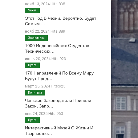
нояб 13, 2024 Hits:838
Чехия
Этот Год В Чехии, Вероятно, Будет
Самым …
нояб 22, 2024 Hits:889
Экономика
1000 Индонезийских Студентов
Технических…
июнь 20, 2024 Hits:923
Прага
170 Направлений По Всему Миру
Будут Пред…
март 25, 2024 Hits:925
Политика
Чешские Законодатели Приняли
Закон, Запр…
янв 24, 2025 Hits:960
Прага
Интерактивный Музей О Жизни И
Творчестве…