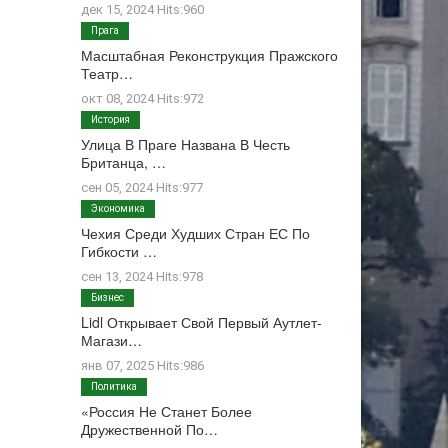
дек 15, 2024 Hits:960
Прага
Масштабная Реконструкция Пражского
Театр…
окт 08, 2024 Hits:972
История
Улица В Праге Названа В Честь
Британца, …
сен 05, 2024 Hits:977
Экономика
Чехия Среди Худших Стран ЕС По
Гибкости …
сен 13, 2024 Hits:978
Бизнес
Lidl Открывает Свой Первый Аутлет-
Магази…
янв 07, 2025 Hits:986
Политика
«Россия Не Станет Более
Дружественной По…