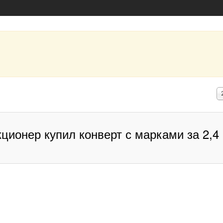
К
в
с
ционер купил конверт с марками за 2,4