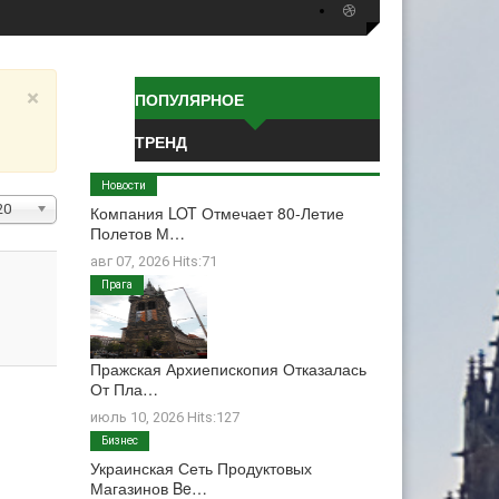
×
ПОПУЛЯРНОЕ
ТРЕНД
Новости
ол-
20
Компания LOT Отмечает 80-Летие
Полетов М…
о
трок:
авг 07, 2026 Hits:71
Прага
Пражская Архиепископия Отказалась
От Пла…
июль 10, 2026 Hits:127
Бизнес
Украинская Сеть Продуктовых
Магазинов Be…