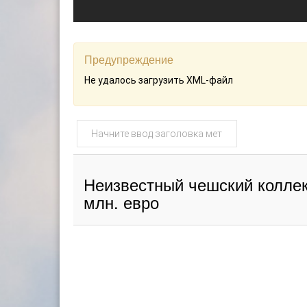
Предупреждение
Не удалось загрузить XML-файл
Начните
ввод
заголовка
метки
Неизвестный чешский коллек
млн. евро