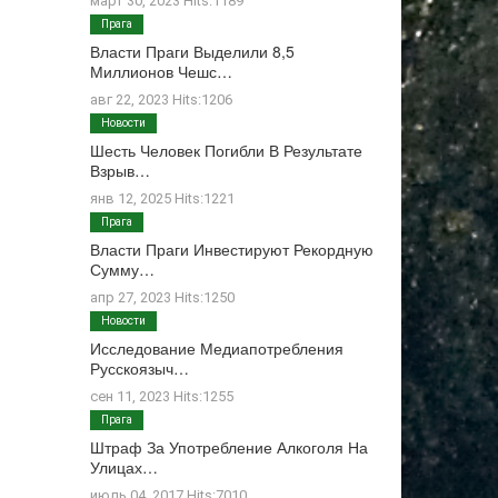
март 30, 2023 Hits:1189
Прага
Власти Праги Выделили 8,5
Миллионов Чешс…
авг 22, 2023 Hits:1206
Новости
Шесть Человек Погибли В Результате
Взрыв…
янв 12, 2025 Hits:1221
Прага
Власти Праги Инвестируют Рекордную
Сумму…
апр 27, 2023 Hits:1250
Новости
Исследование Медиапотребления
Русскоязыч…
сен 11, 2023 Hits:1255
Прага
Штраф За Употребление Алкоголя На
Улицах…
июль 04, 2017 Hits:7010