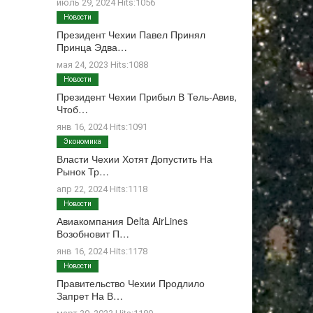
июль 29, 2024 Hits:1056
Новости
Президент Чехии Павел Принял
Принца Эдва…
мая 24, 2023 Hits:1088
Новости
Президент Чехии Прибыл В Тель-Авив,
Чтоб…
янв 16, 2024 Hits:1091
Экономика
Власти Чехии Хотят Допустить На
Рынок Тр…
апр 22, 2024 Hits:1118
Новости
Авиакомпания Delta AirLines
Возобновит П…
янв 16, 2024 Hits:1178
Новости
Правительство Чехии Продлило
Запрет На В…