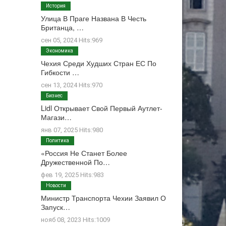
История
Улица В Праге Названа В Честь
Британца, …
сен 05, 2024 Hits:969
Экономика
Чехия Среди Худших Стран ЕС По
Гибкости …
сен 13, 2024 Hits:970
Бизнес
Lidl Открывает Свой Первый Аутлет-
Магази…
янв 07, 2025 Hits:980
Политика
«Россия Не Станет Более
Дружественной По…
фев 19, 2025 Hits:983
Новости
Министр Транспорта Чехии Заявил О
Запуск…
нояб 08, 2023 Hits:1009