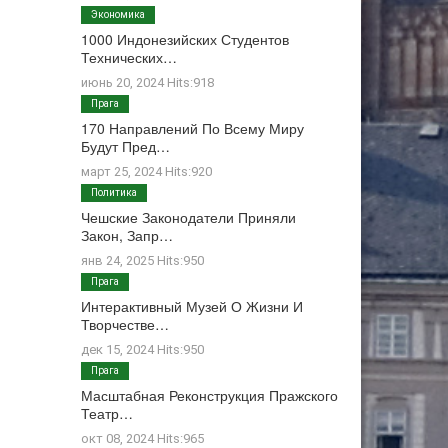
Экономика
1000 Индонезийских Студентов
Технических…
июнь 20, 2024 Hits:918
Прага
170 Направлений По Всему Миру
Будут Пред…
март 25, 2024 Hits:920
Политика
Чешские Законодатели Приняли
Закон, Запр…
янв 24, 2025 Hits:950
Прага
Интерактивный Музей О Жизни И
Творчестве…
дек 15, 2024 Hits:950
Прага
Масштабная Реконструкция Пражского
Театр…
окт 08, 2024 Hits:965