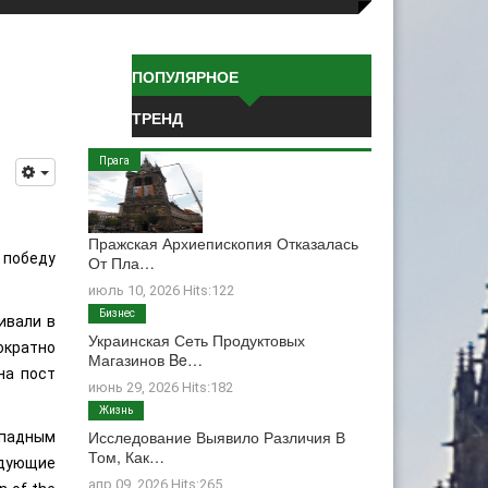
ПОПУЛЯРНОЕ
ТРЕНД
Прага
Пражская Архиепископия Отказалась
 победу
От Пла…
июль 10, 2026 Hits:122
Бизнес
ивали в
Украинская Сеть Продуктовых
ократно
Магазинов Be…
на пост
июнь 29, 2026 Hits:182
Жизнь
Исследование Выявило Различия В
ападным
Том, Как…
едующие
апр 09, 2026 Hits:265