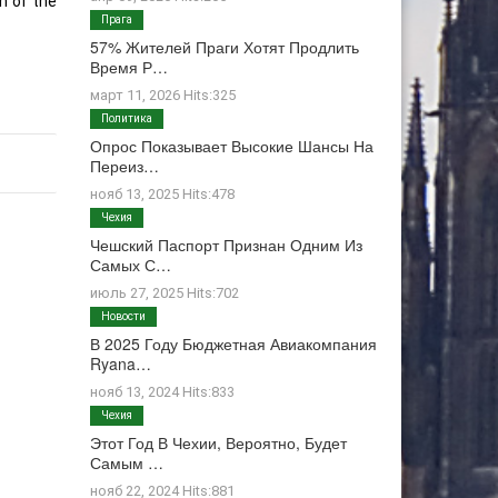
n of the
Прага
57% Жителей Праги Хотят Продлить
Время Р…
март 11, 2026 Hits:325
Политика
Опрос Показывает Высокие Шансы На
Переиз…
нояб 13, 2025 Hits:478
Чехия
Чешский Паспорт Признан Одним Из
Самых С…
июль 27, 2025 Hits:702
Новости
В 2025 Году Бюджетная Авиакомпания
Ryana…
нояб 13, 2024 Hits:833
Чехия
Этот Год В Чехии, Вероятно, Будет
Самым …
нояб 22, 2024 Hits:881