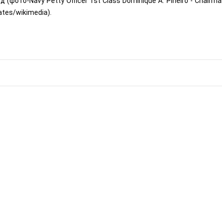
фото-Navy Petty Officer 1st Class Dominique A. Pineiro -
Chairma
ates/wikimedia).