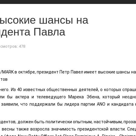
высокие шансы на
идента Павла
смотров: 478
/MARK в октябре, президент Петр Павел имеет высокие шансы на
нтов
него. Из 40 известных общественных деятелей, о которых спраш
али бы актера и телеведущего Марека Эбена, который неодн
 заявили, что поддержали бы лидера партии ANO и кандидата 
ндентов, должен быть политически опытным, настойчивым, проз
с весны также возросла значимость президентской власти. Сл