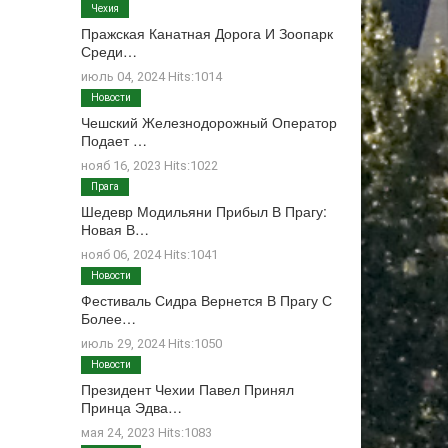
Чехия
Пражская Канатная Дорога И Зоопарк
Среди…
июль 04, 2024 Hits:1014
Новости
Чешский Железнодорожный Оператор
Подает …
нояб 16, 2023 Hits:1022
Прага
Шедевр Модильяни Прибыл В Прагу:
Новая В…
нояб 06, 2024 Hits:1041
Новости
Фестиваль Сидра Вернется В Прагу С
Более…
июль 29, 2024 Hits:1050
Новости
Президент Чехии Павел Принял
Принца Эдва…
мая 24, 2023 Hits:1083