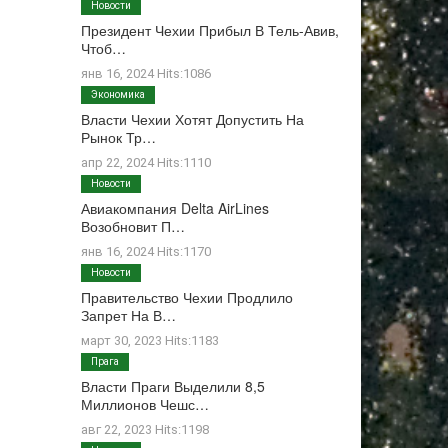
Новости
Президент Чехии Прибыл В Тель-Авив,
Чтоб…
янв 16, 2024 Hits:1086
Экономика
Власти Чехии Хотят Допустить На
Рынок Тр…
апр 22, 2024 Hits:1110
Новости
Авиакомпания Delta AirLines
Возобновит П…
янв 16, 2024 Hits:1170
Новости
Правительство Чехии Продлило
Запрет На В…
март 30, 2023 Hits:1183
Прага
Власти Праги Выделили 8,5
Миллионов Чешс…
авг 22, 2023 Hits:1198