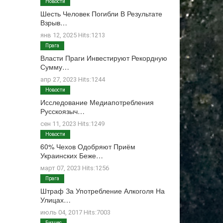
Новости
Шесть Человек Погибли В Результате
Взрыв…
янв 12, 2025 Hits:1213
Прага
Власти Праги Инвестируют Рекордную
Сумму…
апр 27, 2023 Hits:1244
Новости
Исследование Медиапотребления
Русскоязыч…
сен 11, 2023 Hits:1249
Новости
60% Чехов Одобряют Приём
Украинских Беже…
март 07, 2023 Hits:1256
Прага
Штраф За Употребление Алкоголя На
Улицах…
июль 04, 2017 Hits:7003
Бизнес