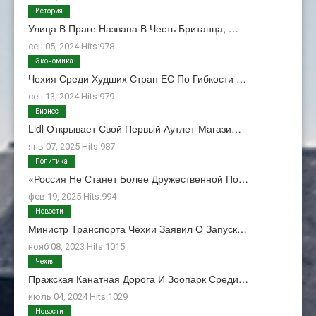
История
Улица В Праге Названа В Честь Британца, …
сен 05, 2024 Hits:978
Экономика
Чехия Среди Худших Стран ЕС По Гибкости …
сен 13, 2024 Hits:979
Бизнес
Lidl Открывает Свой Первый Аутлет-Магази…
янв 07, 2025 Hits:987
Политика
«Россия Не Станет Более Дружественной По…
фев 19, 2025 Hits:994
Новости
Министр Транспорта Чехии Заявил О Запуск…
нояб 08, 2023 Hits:1015
Чехия
Пражская Канатная Дорога И Зоопарк Среди…
июль 04, 2024 Hits:1029
Новости