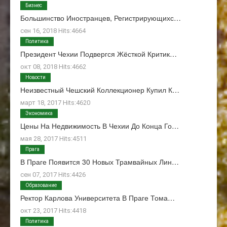
Бизнес
Большинство Иностранцев, Регистрирующихс…
сен 16, 2018 Hits:4664
Политика
Президент Чехии Подвергся Жёсткой Критик…
окт 08, 2018 Hits:4662
Новости
Неизвестный Чешский Коллекционер Купил К…
март 18, 2017 Hits:4620
Экономика
Цены На Недвижимость В Чехии До Конца Го…
мая 28, 2017 Hits:4511
Прага
В Праге Появится 30 Новых Трамвайных Лин…
сен 07, 2017 Hits:4426
Образование
Ректор Карлова Университета В Праге Тома…
окт 23, 2017 Hits:4418
Политика