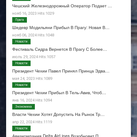
Чешский Железнодорожный Оператор Подает …
нояб 16, 2023 Hits:1029
Прага
Шедевр Модильяни Прибыл В Прагу: Новая В…
нояб 06, 2024 Hits:1048
Новости
Фестиваль Сидра Вернется В Прагу С Более…
июль 29, 2024 Hits:1057
Новости
Президент Чехии Павел Принял Принца Эдва…
мая 24, 2023 Hits:1089
Новости
Президент Чехии Прибыл В Тель-Авив, Чтоб…
янв 16, 2024 Hits:1094
Экономика
Власти Чехии Хотят Допустить На Рынок Тр…
апр 22, 2024 Hits:1119
Новости
Авиакомпания Delta AirLines Возобновит П…