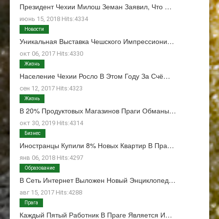
Президент Чехии Милош Земан Заявил, Что …
июнь 15, 2018 Hits:4334
Новости
Уникальная Выставка Чешского Импрессиони…
окт 06, 2017 Hits:4330
Жизнь
Население Чехии Росло В Этом Году За Счё…
сен 12, 2017 Hits:4323
Жизнь
В 20% Продуктовых Магазинов Праги Обманы…
окт 30, 2019 Hits:4314
Бизнес
Иностранцы Купили 8% Новых Квартир В Пра…
янв 06, 2018 Hits:4297
Образование
В Сеть Интернет Выложен Новый Энциклопед…
авг 15, 2017 Hits:4288
Прага
Каждый Пятый Работник В Праге Является И…