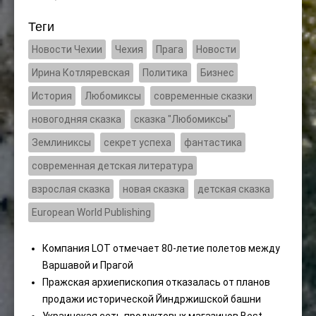
Теги
Новости Чехии
Чехия
Прага
Новости
Ирина Котляревская
Политика
Бизнес
История
Любомиксы
современные сказки
новогодняя сказка
сказка "Любомиксы"
Землиниксы
секрет успеха
фантастика
современная детская литература
взрослая сказка
новая сказка
детская сказка
European World Publishing
Компания LOT отмечает 80-летие полетов между
Варшавой и Прагой
Пражская архиепископия отказалась от планов
продажи исторической Йиндржишской башни