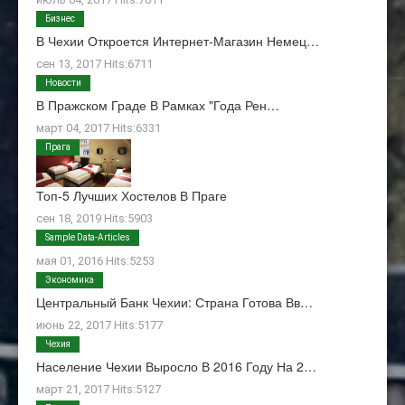
Бизнес
В Чехии Откроется Интернет-Магазин Немец…
сен 13, 2017 Hits:6711
Новости
В Пражском Граде В Рамках "Года Рен…
март 04, 2017 Hits:6331
Прага
Топ-5 Лучших Хостелов В Праге
сен 18, 2019 Hits:5903
О Нас
Sample Data-Articles
мая 01, 2016 Hits:5253
Экономика
Центральный Банк Чехии: Страна Готова Вв…
июнь 22, 2017 Hits:5177
Чехия
Население Чехии Выросло В 2016 Году На 2…
март 21, 2017 Hits:5127