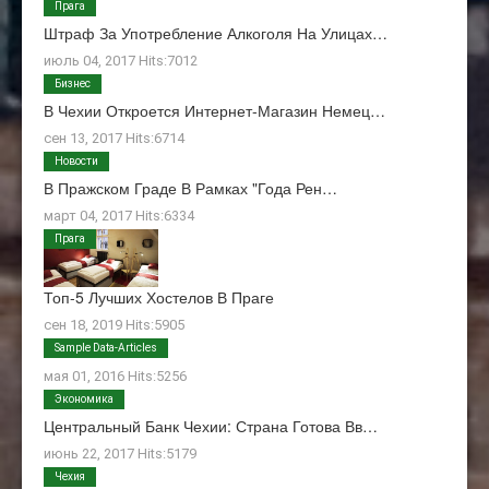
Прага
Штраф За Употребление Алкоголя На Улицах…
июль 04, 2017 Hits:7012
Бизнес
В Чехии Откроется Интернет-Магазин Немец…
сен 13, 2017 Hits:6714
Новости
В Пражском Граде В Рамках "Года Рен…
март 04, 2017 Hits:6334
Прага
Топ-5 Лучших Хостелов В Праге
сен 18, 2019 Hits:5905
О Нас
Sample Data-Articles
мая 01, 2016 Hits:5256
Экономика
Центральный Банк Чехии: Страна Готова Вв…
июнь 22, 2017 Hits:5179
Чехия