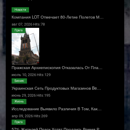
Новости
Компания LOT Отмечает 80-Летие Полетов М…
авг 07, 2026 Hits:78
Прага
Пражская Архиепископия Отказалась От Пла…
июль 10, 2026 Hits:129
Бизнес
Украинская Сеть Продуктовых Магазинов Be…
июнь 29, 2026 Hits:195
Жизнь
Исследование Выявило Различия В Том, Как…
апр 09, 2026 Hits:269
Прага
57% Жителей Праги Хотят Продлить Время Р…