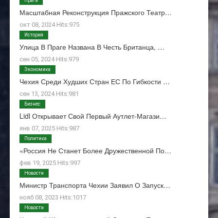
Прага
Масштабная Реконструкция Пражского Театр…
окт 08, 2024 Hits:975
История
Улица В Праге Названа В Честь Британца, …
сен 05, 2024 Hits:979
Экономика
Чехия Среди Худших Стран ЕС По Гибкости …
сен 13, 2024 Hits:981
Бизнес
Lidl Открывает Свой Первый Аутлет-Магази…
янв 07, 2025 Hits:987
Политика
«Россия Не Станет Более Дружественной По…
фев 19, 2025 Hits:997
Новости
Министр Транспорта Чехии Заявил О Запуск…
нояб 08, 2023 Hits:1017
Новости