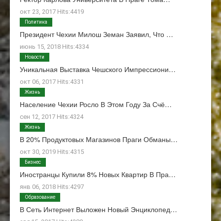
окт 23, 2017 Hits:4419
Политика
Президент Чехии Милош Земан Заявил, Что …
июнь 15, 2018 Hits:4334
Новости
Уникальная Выставка Чешского Импрессиони…
окт 06, 2017 Hits:4331
Жизнь
Население Чехии Росло В Этом Году За Счё…
сен 12, 2017 Hits:4324
Жизнь
В 20% Продуктовых Магазинов Праги Обманы…
окт 30, 2019 Hits:4315
Бизнес
Иностранцы Купили 8% Новых Квартир В Пра…
янв 06, 2018 Hits:4297
Образование
В Сеть Интернет Выложен Новый Энциклопед…