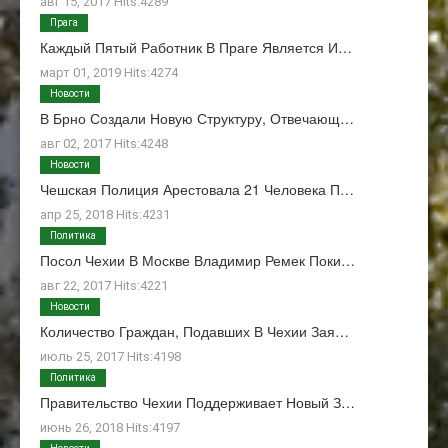
авг 15, 2017 Hits:4289
Прага
Каждый Пятый Работник В Праге Является И…
март 01, 2019 Hits:4274
Новости
В Брно Создали Новую Структуру, Отвечающ…
авг 02, 2017 Hits:4248
Новости
Чешская Полиция Арестовала 21 Человека П…
апр 25, 2018 Hits:4231
Политика
Посол Чехии В Москве Владимир Ремек Поки…
авг 22, 2017 Hits:4221
Новости
Количество Граждан, Подавших В Чехии Зая…
июль 25, 2017 Hits:4198
Политика
Правительство Чехии Поддерживает Новый З…
июнь 26, 2018 Hits:4197