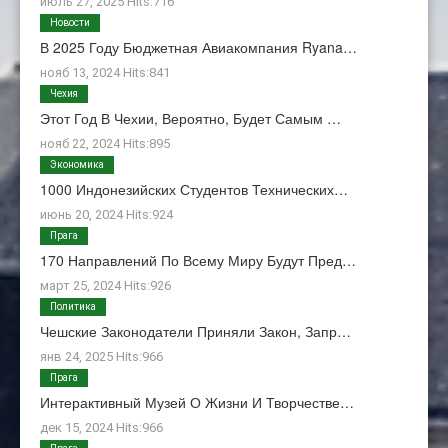
июль 27, 2025 Hits:716
Новости
В 2025 Году Бюджетная Авиакомпания Ryana…
нояб 13, 2024 Hits:841
Чехия
Этот Год В Чехии, Вероятно, Будет Самым …
нояб 22, 2024 Hits:895
Экономика
1000 Индонезийских Студентов Технических…
июнь 20, 2024 Hits:924
Прага
170 Направлений По Всему Миру Будут Пред…
март 25, 2024 Hits:926
Политика
Чешские Законодатели Приняли Закон, Запр…
янв 24, 2025 Hits:966
Прага
Интерактивный Музей О Жизни И Творчестве…
дек 15, 2024 Hits:966