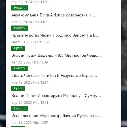
апр 22, 2024 Hits:1120
Новости
Авиакомпания Delta AirLines Возобновит П…
янв 16, 2024 Hits:1182
Новости
Правительство Чехии Продлило Запрет На В…
март 30, 2023 Hits:1193
Прага
Власти Праги Выделили 8,5 Миллионов Чешс…
авг 22, 2023 Hits:1209
Новости
Шесть Человек Погибли В Результате Взрыв…
янв 12, 2025 Hits:1224
Прага
Власти Праги Инвестируют Рекордную Сумму…
апр 27, 2023 Hits:1251
Новости
Исследование Медиапотребления Русскоязыч…
сен 11, 2023 Hits:1257