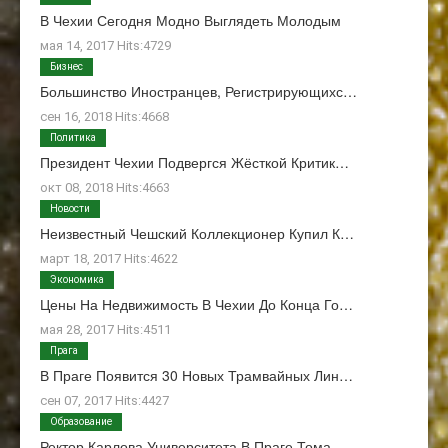
В Чехии Сегодня Модно Выглядеть Молодым
мая 14, 2017 Hits:4729
Бизнес
Большинство Иностранцев, Регистрирующихс…
сен 16, 2018 Hits:4668
Политика
Президент Чехии Подвергся Жёсткой Критик…
окт 08, 2018 Hits:4663
Новости
Неизвестный Чешский Коллекционер Купил К…
март 18, 2017 Hits:4622
Экономика
Цены На Недвижимость В Чехии До Конца Го…
мая 28, 2017 Hits:4511
Прага
В Праге Появится 30 Новых Трамвайных Лин…
сен 07, 2017 Hits:4427
Образование
Ректор Карлова Университета В Праге Тома…