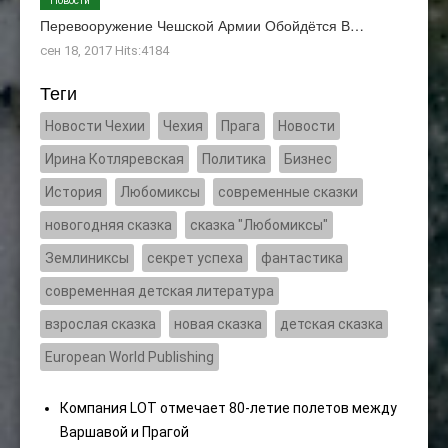
Новости
Перевооружение Чешской Армии Обойдётся В…
сен 18, 2017 Hits:4184
Теги
Новости Чехии
Чехия
Прага
Новости
Ирина Котляревская
Политика
Бизнес
История
Любомиксы
современные сказки
новогодняя сказка
сказка "Любомиксы"
Землиниксы
секрет успеха
фантастика
современная детская литература
взрослая сказка
новая сказка
детская сказка
European World Publishing
Компания LOT отмечает 80-летие полетов между
Варшавой и Прагой