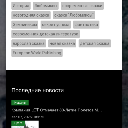
История
Любомиксы
современные сказки
новогодняя сказка
сказка "Любомиксы"
Землиниксы
секрет успеха
фантастика
современная детская литература
взрослая сказка
новая сказка
детская сказка
European World Publishing
Последние новости
Новости
Компания LOT Отмечает 80-Летие Полетов М…
авг 07, 2026 Hits:75
Прага