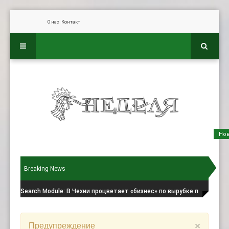
О нас
Контакт
Но
Breaking News
Search Module
: В Чехии процветает «бизнес» по вырубке п
Предупреждение
×