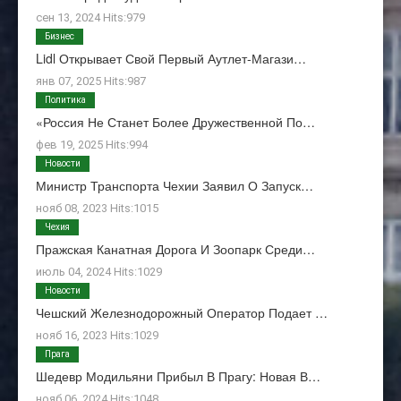
сен 13, 2024 Hits:979
Бизнес
Lidl Открывает Свой Первый Аутлет-Магази…
янв 07, 2025 Hits:987
Политика
«Россия Не Станет Более Дружественной По…
фев 19, 2025 Hits:994
Новости
Министр Транспорта Чехии Заявил О Запуск…
нояб 08, 2023 Hits:1015
Чехия
Пражская Канатная Дорога И Зоопарк Среди…
июль 04, 2024 Hits:1029
Новости
Чешский Железнодорожный Оператор Подает …
нояб 16, 2023 Hits:1029
Прага
Шедевр Модильяни Прибыл В Прагу: Новая В…
нояб 06, 2024 Hits:1048