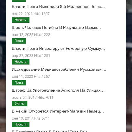
Власти Праги Выделили 8,5 Миллионов Чешс…
авг 22, 2023 Hits:1207
Новости
Шесть Человек Погибли В Результате Взрыв…
янв 12, 2025 Hits:1222
Прага
Власти Праги Инвестируют Рекордную Сумму…
апр 27, 2023 Hits:1251
Новости
Исследование Медиапотребления Русскоязыч…
сен 11, 2023 Hits:1257
Прага
Штраф За Употребление Алкоголя На Улицах…
июль 04, 2017 Hits:7011
Бизнес
В Чехии Откроется Интернет-Магазин Немец…
сен 13, 2017 Hits:6711
Новости
В Пражском Граде В Рамках "Года Рен…