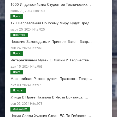
1000 Индонезийских Студентов Технических…
июнь 20, 2024 Hits:923
Прага
170 Направлений По Всему Миру Будут Пред…
март 25, 2024 Hits:925
Политика
Чешские Законодатели Приняли Закон, Запр…
янв 24, 2025 Hits:961
Прага
Интерактивный Музей О Жизни И Творчестве…
дек 15, 2024 Hits:963
Прага
Масштабная Реконструкция Пражского Театр…
окт 08, 2024 Hits:973
История
Улица В Праге Названа В Честь Британца, …
сен 05, 2024 Hits:978
Экономика
Чехия Среди Худших Стран ЕС По Гибкости …