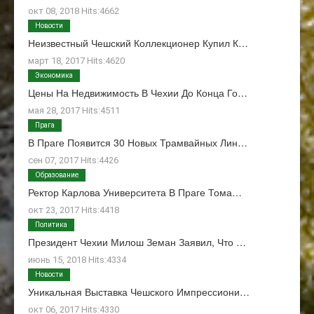
окт 08, 2018 Hits:4662
Новости
Неизвестный Чешский Коллекционер Купил К…
март 18, 2017 Hits:4620
Экономика
Цены На Недвижимость В Чехии До Конца Го…
мая 28, 2017 Hits:4511
Прага
В Праге Появится 30 Новых Трамвайных Лин…
сен 07, 2017 Hits:4426
Образование
Ректор Карлова Университета В Праге Тома…
окт 23, 2017 Hits:4418
Политика
Президент Чехии Милош Земан Заявил, Что …
июнь 15, 2018 Hits:4334
Новости
Уникальная Выставка Чешского Импрессиони…
окт 06, 2017 Hits:4330