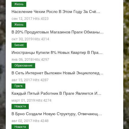
Жизнь
Население Чехии Росло В Этом Году За Счё…
сен 12, 2017 Hits:4323
Жизнь
В 20% Продуктовых Магазинов Праги Обманы…
окт 30, 2019 Hits:4314
Бизнес
Иностранцы Купили 8% Новых Квартир В Пра…
янв 06, 2018 Hits:4297
Образование
В Сеть Интернет Выложен Новый Энциклопед…
авг 15, 2017 Hits:4287
Прага
Каждый Пятый Работник В Праге Является И…
март 01, 2019 Hits:4274
Новости
В Брно Создали Новую Структуру, Отвечающ…
авг 02, 2017 Hits:4248
Новости