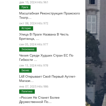
дек 15, 2024 Hits:961
Прага
Масштабная Реконструкция Пражского
Театр…
окт 08, 2024 Hits:972
История
Улица В Праге Названа В Честь
Британца, …
сен 05, 2024 Hits:977
Экономика
Чехия Среди Худших Стран ЕС По
Гибкости …
сен 13, 2024 Hits:978
Бизнес
Lidl Открывает Свой Первый Аутлет-
Магази…
янв 07, 2025 Hits:986
Политика
«Россия Не Станет Более
Дружественной По…