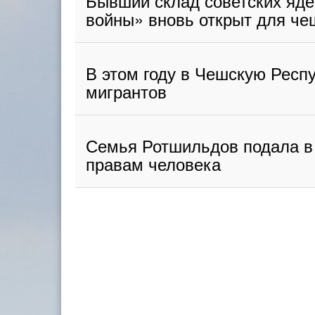
Бывший склад советских яде
войны» вновь открыт для че
В этом году в Чешскую Респ
мигрантов
Семья Ротшильдов подала в 
правам человека