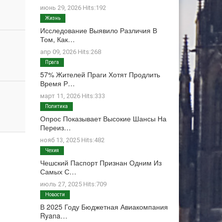
июнь 29, 2026 Hits:192
Жизнь
Исследование Выявило Различия В
Том, Как…
апр 09, 2026 Hits:268
Прага
57% Жителей Праги Хотят Продлить
Время Р…
март 11, 2026 Hits:333
Политика
Опрос Показывает Высокие Шансы На
Переиз…
нояб 13, 2025 Hits:482
Чехия
Чешский Паспорт Признан Одним Из
Самых С…
июль 27, 2025 Hits:709
Новости
В 2025 Году Бюджетная Авиакомпания
Ryana…