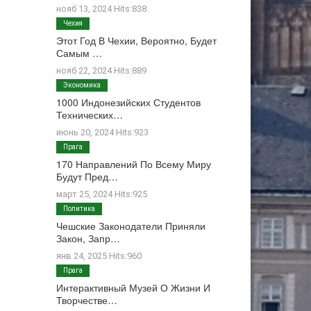
нояб 13, 2024 Hits:838
Чехия
Этот Год В Чехии, Вероятно, Будет
Самым …
нояб 22, 2024 Hits:889
Экономика
1000 Индонезийских Студентов
Технических…
июнь 20, 2024 Hits:923
Прага
170 Направлений По Всему Миру
Будут Пред…
март 25, 2024 Hits:925
Политика
Чешские Законодатели Приняли
Закон, Запр…
янв 24, 2025 Hits:960
Прага
Интерактивный Музей О Жизни И
Творчестве…