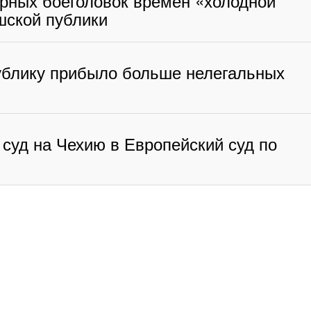
рных боеголовок времен «холодной
шской публики
ублику прибыло больше нелегальных
суд на Чехию в Европейский суд по