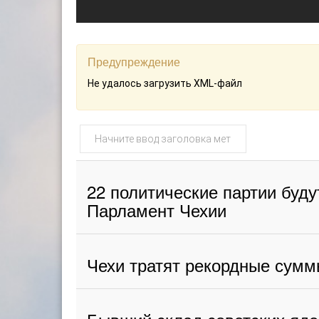
Предупреждение
Не удалось загрузить XML-файл
Начните
ввод
заголовка
метки
22 политические партии буду
Парламент Чехии
Чехи тратят рекордные сумм