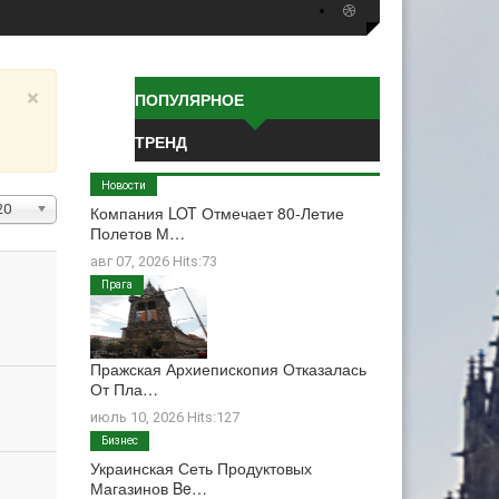
×
ПОПУЛЯРНОЕ
ТРЕНД
Новости
ол-
20
Компания LOT Отмечает 80-Летие
Полетов М…
о
трок:
авг 07, 2026 Hits:73
Прага
Пражская Архиепископия Отказалась
От Пла…
июль 10, 2026 Hits:127
Бизнес
Украинская Сеть Продуктовых
Магазинов Be…