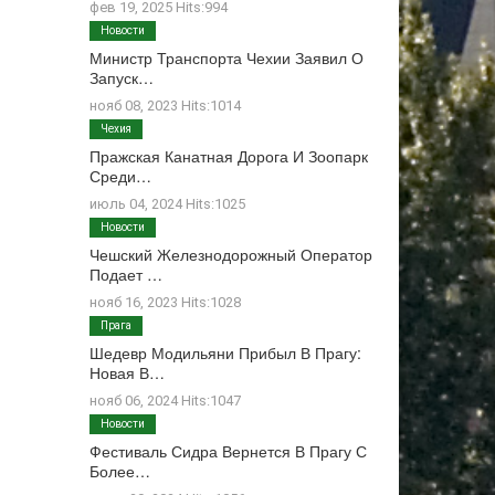
фев 19, 2025 Hits:994
Новости
Министр Транспорта Чехии Заявил О
Запуск…
нояб 08, 2023 Hits:1014
Чехия
Пражская Канатная Дорога И Зоопарк
Среди…
июль 04, 2024 Hits:1025
Новости
Чешский Железнодорожный Оператор
Подает …
нояб 16, 2023 Hits:1028
Прага
Шедевр Модильяни Прибыл В Прагу:
Новая В…
нояб 06, 2024 Hits:1047
Новости
Фестиваль Сидра Вернется В Прагу С
Более…