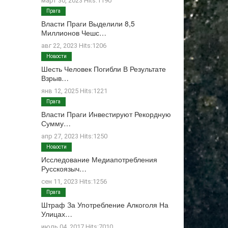
март 30, 2023 Hits:1190
Прага
Власти Праги Выделили 8,5
Миллионов Чешс…
авг 22, 2023 Hits:1206
Новости
Шесть Человек Погибли В Результате
Взрыв…
янв 12, 2025 Hits:1221
Прага
Власти Праги Инвестируют Рекордную
Сумму…
апр 27, 2023 Hits:1250
Новости
Исследование Медиапотребления
Русскоязыч…
сен 11, 2023 Hits:1256
Прага
Штраф За Употребление Алкоголя На
Улицах…
июль 04, 2017 Hits:7010