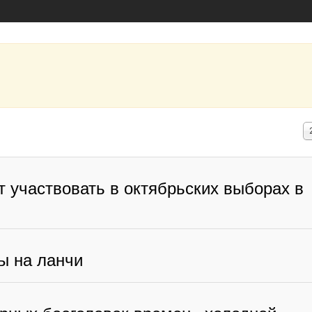
К
в
с
т участвовать в октябрьских выборах в
ы на ланчи