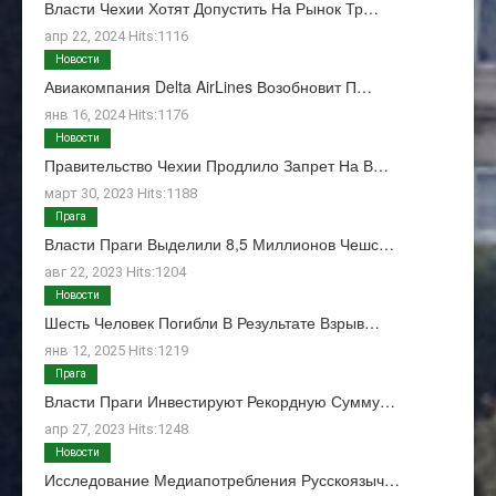
Власти Чехии Хотят Допустить На Рынок Тр…
апр 22, 2024 Hits:1116
Новости
Авиакомпания Delta AirLines Возобновит П…
янв 16, 2024 Hits:1176
Новости
Правительство Чехии Продлило Запрет На В…
март 30, 2023 Hits:1188
Прага
Власти Праги Выделили 8,5 Миллионов Чешс…
авг 22, 2023 Hits:1204
Новости
Шесть Человек Погибли В Результате Взрыв…
янв 12, 2025 Hits:1219
Прага
Власти Праги Инвестируют Рекордную Сумму…
апр 27, 2023 Hits:1248
Новости
Исследование Медиапотребления Русскоязыч…