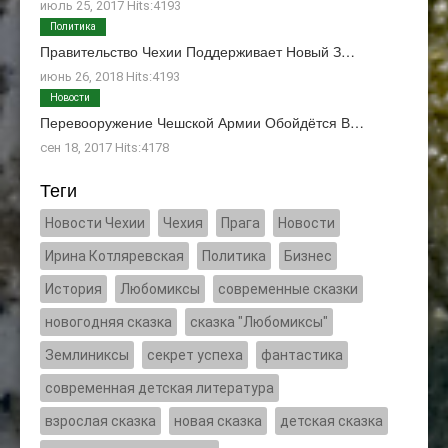
июль 25, 2017 Hits:4193
Политика
Правительство Чехии Поддерживает Новый З…
июнь 26, 2018 Hits:4193
Новости
Перевооружение Чешской Армии Обойдётся В…
сен 18, 2017 Hits:4178
Теги
Новости Чехии
Чехия
Прага
Новости
Ирина Котляревская
Политика
Бизнес
История
Любомиксы
современные сказки
новогодняя сказка
сказка "Любомиксы"
Землиниксы
секрет успеха
фантастика
современная детская литература
взрослая сказка
новая сказка
детская сказка