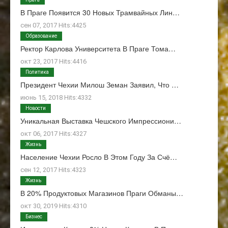
В Праге Появится 30 Новых Трамвайных Лин…
сен 07, 2017 Hits:4425
Образование
Ректор Карлова Университета В Праге Тома…
окт 23, 2017 Hits:4416
Политика
Президент Чехии Милош Земан Заявил, Что …
июнь 15, 2018 Hits:4332
Новости
Уникальная Выставка Чешского Импрессиони…
окт 06, 2017 Hits:4327
Жизнь
Население Чехии Росло В Этом Году За Счё…
сен 12, 2017 Hits:4323
Жизнь
В 20% Продуктовых Магазинов Праги Обманы…
окт 30, 2019 Hits:4310
Бизнес