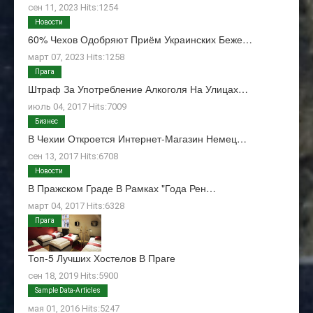
сен 11, 2023 Hits:1254
Новости
60% Чехов Одобряют Приём Украинских Беже…
март 07, 2023 Hits:1258
Прага
Штраф За Употребление Алкоголя На Улицах…
июль 04, 2017 Hits:7009
Бизнес
В Чехии Откроется Интернет-Магазин Немец…
сен 13, 2017 Hits:6708
Новости
В Пражском Граде В Рамках "Года Рен…
март 04, 2017 Hits:6328
Прага
Топ-5 Лучших Хостелов В Праге
сен 18, 2019 Hits:5900
О Нас
Sample Data-Articles
мая 01, 2016 Hits:5247