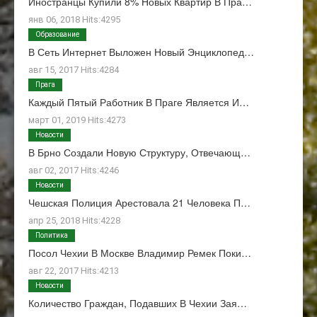
Иностранцы Купили 8% Новых Квартир В Пра…
янв 06, 2018 Hits:4295
Образование
В Сеть Интернет Выложен Новый Энциклопед…
авг 15, 2017 Hits:4284
Прага
Каждый Пятый Работник В Праге Является И…
март 01, 2019 Hits:4273
Новости
В Брно Создали Новую Структуру, Отвечающ…
авг 02, 2017 Hits:4246
Новости
Чешская Полиция Арестовала 21 Человека П…
апр 25, 2018 Hits:4228
Политика
Посол Чехии В Москве Владимир Ремек Поки…
авг 22, 2017 Hits:4213
Новости
Количество Граждан, Подавших В Чехии Зая…