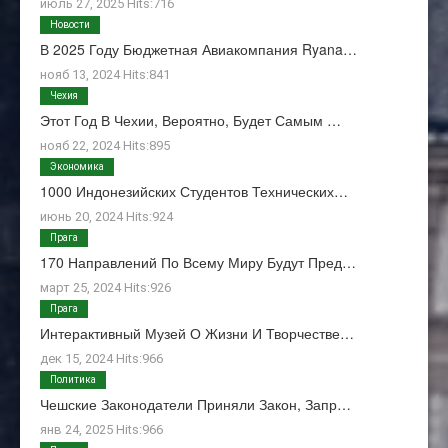
июль 27, 2025 Hits:716
Новости
В 2025 Году Бюджетная Авиакомпания Ryana…
нояб 13, 2024 Hits:841
Чехия
Этот Год В Чехии, Вероятно, Будет Самым …
нояб 22, 2024 Hits:895
Экономика
1000 Индонезийских Студентов Технических…
июнь 20, 2024 Hits:924
Прага
170 Направлений По Всему Миру Будут Пред…
март 25, 2024 Hits:926
Прага
Интерактивный Музей О Жизни И Творчестве…
дек 15, 2024 Hits:966
Политика
Чешские Законодатели Приняли Закон, Запр…
янв 24, 2025 Hits:966