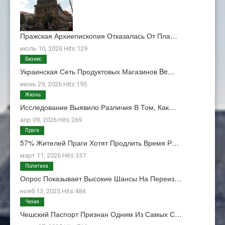
Пражская Архиепископия Отказалась От Пла…
июль 10, 2026 Hits:129
Бизнес
Украинская Сеть Продуктовых Магазинов Be…
июнь 29, 2026 Hits:195
Жизнь
Исследование Выявило Различия В Том, Как…
апр 09, 2026 Hits:269
Прага
57% Жителей Праги Хотят Продлить Время Р…
март 11, 2026 Hits:337
Политика
Опрос Показывает Высокие Шансы На Переиз…
нояб 13, 2025 Hits:484
Чехия
Чешский Паспорт Признан Одним Из Самых С…