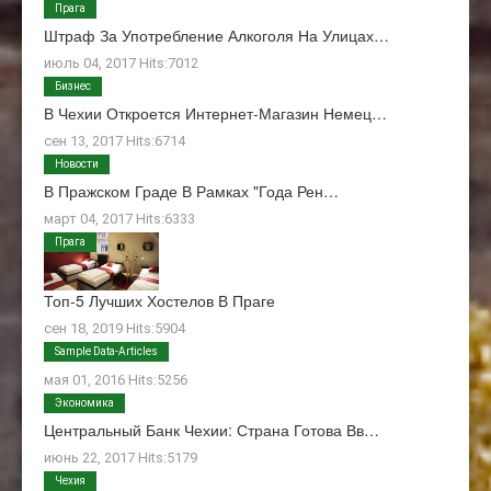
Прага
Штраф За Употребление Алкоголя На Улицах…
июль 04, 2017 Hits:7012
Бизнес
В Чехии Откроется Интернет-Магазин Немец…
сен 13, 2017 Hits:6714
Новости
В Пражском Граде В Рамках "Года Рен…
март 04, 2017 Hits:6333
Прага
Топ-5 Лучших Хостелов В Праге
сен 18, 2019 Hits:5904
О Нас
Sample Data-Articles
мая 01, 2016 Hits:5256
Экономика
Центральный Банк Чехии: Страна Готова Вв…
июнь 22, 2017 Hits:5179
Чехия