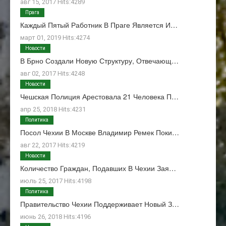
авг 15, 2017 Hits:4289
Прага
Каждый Пятый Работник В Праге Является И…
март 01, 2019 Hits:4274
Новости
В Брно Создали Новую Структуру, Отвечающ…
авг 02, 2017 Hits:4248
Новости
Чешская Полиция Арестовала 21 Человека П…
апр 25, 2018 Hits:4231
Политика
Посол Чехии В Москве Владимир Ремек Поки…
авг 22, 2017 Hits:4219
Новости
Количество Граждан, Подавших В Чехии Зая…
июль 25, 2017 Hits:4198
Политика
Правительство Чехии Поддерживает Новый З…
июнь 26, 2018 Hits:4196