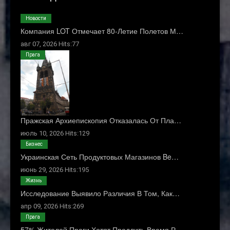
Новости
Компания LOT Отмечает 80-Летие Полетов М…
авг 07, 2026 Hits:77
Прага
Пражская Архиепископия Отказалась От Пла…
июль 10, 2026 Hits:129
Бизнес
Украинская Сеть Продуктовых Магазинов Be…
июнь 29, 2026 Hits:195
Жизнь
Исследование Выявило Различия В Том, Как…
апр 09, 2026 Hits:269
Прага
57% Жителей Праги Хотят Продлить Время Р…