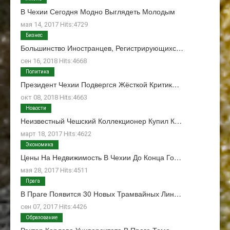
В Чехии Сегодня Модно Выглядеть Молодым
мая 14, 2017 Hits:4729
Бизнес
Большинство Иностранцев, Регистрирующихс…
сен 16, 2018 Hits:4668
Политика
Президент Чехии Подвергся Жёсткой Критик…
окт 08, 2018 Hits:4663
Новости
Неизвестный Чешский Коллекционер Купил К…
март 18, 2017 Hits:4622
Экономика
Цены На Недвижимость В Чехии До Конца Го…
мая 28, 2017 Hits:4511
Прага
В Праге Появится 30 Новых Трамвайных Лин…
сен 07, 2017 Hits:4426
Образование