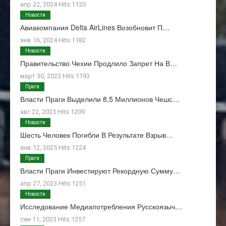
апр 22, 2024 Hits:1120
Новости
Авиакомпания Delta AirLines Возобновит П…
янв 16, 2024 Hits:1182
Новости
Правительство Чехии Продлило Запрет На В…
март 30, 2023 Hits:1193
Прага
Власти Праги Выделили 8,5 Миллионов Чешс…
авг 22, 2023 Hits:1209
Новости
Шесть Человек Погибли В Результате Взрыв…
янв 12, 2025 Hits:1224
Прага
Власти Праги Инвестируют Рекордную Сумму…
апр 27, 2023 Hits:1251
Новости
Исследование Медиапотребления Русскоязыч…
сен 11, 2023 Hits:1257