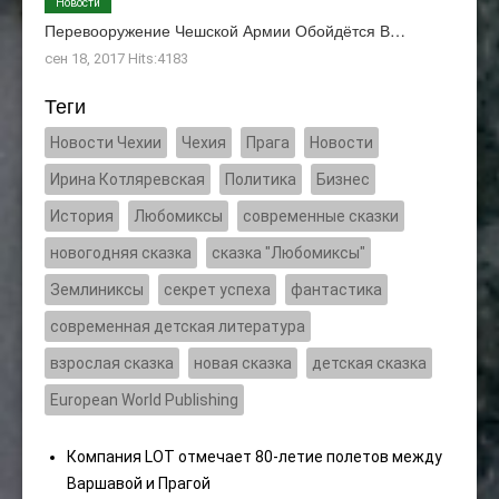
Новости
Перевооружение Чешской Армии Обойдётся В…
сен 18, 2017 Hits:4183
Теги
Новости Чехии
Чехия
Прага
Новости
Ирина Котляревская
Политика
Бизнес
История
Любомиксы
современные сказки
новогодняя сказка
сказка "Любомиксы"
Землиниксы
секрет успеха
фантастика
современная детская литература
взрослая сказка
новая сказка
детская сказка
European World Publishing
Компания LOT отмечает 80-летие полетов между
Варшавой и Прагой