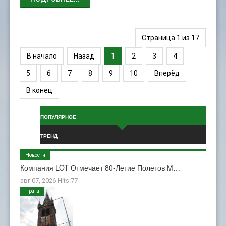
Страница 1 из 17
В начало
Назад
1
2
3
4
5
6
7
8
9
10
Вперёд
В конец
ПОПУЛЯРНОЕ
ТРЕНД
Новости
Компания LOT Отмечает 80-Летие Полетов М…
авг 07, 2026 Hits:77
Прага