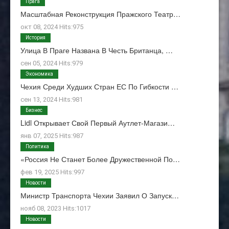
Прага
Масштабная Реконструкция Пражского Театр…
окт 08, 2024 Hits:975
История
Улица В Праге Названа В Честь Британца, …
сен 05, 2024 Hits:979
Экономика
Чехия Среди Худших Стран ЕС По Гибкости …
сен 13, 2024 Hits:981
Бизнес
Lidl Открывает Свой Первый Аутлет-Магази…
янв 07, 2025 Hits:987
Политика
«Россия Не Станет Более Дружественной По…
фев 19, 2025 Hits:997
Новости
Министр Транспорта Чехии Заявил О Запуск…
нояб 08, 2023 Hits:1017
Новости