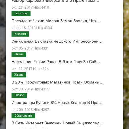
Ректор Карлова Университета В Праге Тома…
окт 23, 2017 Hits:4419
Политика
Президент Чехии Милош Земан Заявил, Что …
июнь 15, 2018 Hits:4334
Новости
Уникальная Выставка Чешского Импрессиони…
окт 06, 2017 Hits:4331
Жизнь
Население Чехии Росло В Этом Году За Счё…
сен 12, 2017 Hits:4324
Жизнь
В 20% Продуктовых Магазинов Праги Обманы…
окт 30, 2019 Hits:4315
Бизнес
Иностранцы Купили 8% Новых Квартир В Пра…
янв 06, 2018 Hits:4297
Образование
В Сеть Интернет Выложен Новый Энциклопед…