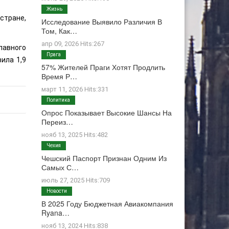
Жизнь
 стране,
Исследование Выявило Различия В
Том, Как…
апр 09, 2026 Hits:267
лавного
Прага
ила 1,9
57% Жителей Праги Хотят Продлить
Время Р…
март 11, 2026 Hits:331
Политика
Опрос Показывает Высокие Шансы На
Переиз…
нояб 13, 2025 Hits:482
Чехия
Чешский Паспорт Признан Одним Из
Самых С…
июль 27, 2025 Hits:709
Новости
В 2025 Году Бюджетная Авиакомпания
Ryana…
нояб 13, 2024 Hits:838