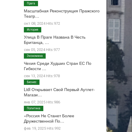
Прага
Масштабная Реконструкция Пражского
Театр…
окт 08, 2024 Hits:972
История
Улица В Праге Названа В Честь
Британца, …
сен 05, 2024 Hits:977
Экономика
Чехия Среди Худших Стран ЕС По
Гибкости …
сен 13, 2024 Hits:978
Бизнес
Lidl Открывает Свой Первый Аутлет-
Магази…
янв 07, 2025 Hits:986
Политика
«Россия Не Станет Более
Дружественной По…
фев 19, 2025 Hits:992