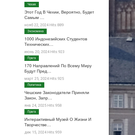
Чехия
Этот Год В Чехии, Вероятно, Будет
Самым …
нояб 22, 2024 Hits:889
Экономика
1000 Индонезийских Студентов
Технических…
июнь 20, 2024 Hits:923
Прага
170 Направлений По Всему Миру
Будут Пред…
март 25, 2024 Hits:925
Политика
Чешские Законодатели Приняли
Закон, Запр…
янв 24, 2025 Hits:958
Прага
Интерактивный Музей О Жизни И
Творчестве…
дек 15, 2024 Hits:959