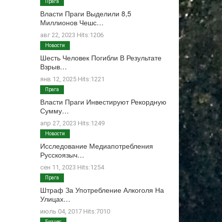
Прага
Власти Праги Выделили 8,5
Миллионов Чешс…
авг 22, 2023 Hits:1206
Новости
Шесть Человек Погибли В Результате
Взрыв…
янв 12, 2025 Hits:1221
Прага
Власти Праги Инвестируют Рекордную
Сумму…
апр 27, 2023 Hits:1249
Новости
Исследование Медиапотребления
Русскоязыч…
сен 11, 2023 Hits:1254
Прага
Штраф За Употребление Алкоголя На
Улицах…
июль 04, 2017 Hits:7010
Бизнес