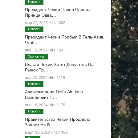
Новости
Президент Чехии Павел Принял
Принца Эдва…
мая 24, 2023 Hits:1088
Новости
Президент Чехии Прибыл В Тель-Авив,
Чтоб…
янв 16, 2024 Hits:1091
Экономика
Власти Чехии Хотят Допустить На
Рынок Тр…
апр 22, 2024 Hits:1118
Новости
Авиакомпания Delta AirLines
Возобновит П…
янв 16, 2024 Hits:1178
Новости
Правительство Чехии Продлило
Запрет На В…
март 30, 2023 Hits:1189