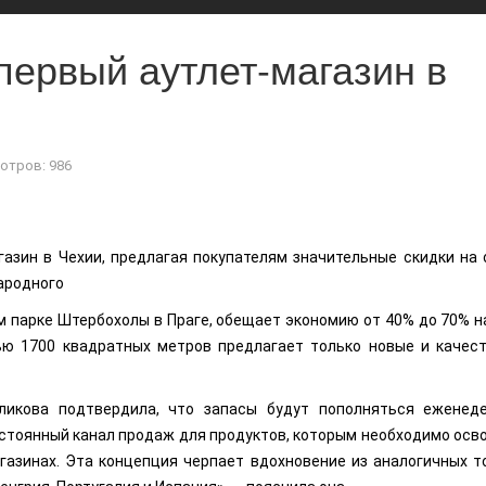
 первый аутлет-магазин в
отров: 986
газин в Чехии, предлагая покупателям значительные скидки на 
ародного
м парке Штербохолы в Праге, обещает экономию от 40% до 70% н
ю 1700 квадратных метров предлагает только новые и качес
ликова подтвердила, что запасы будут пополняться еженед
остоянный канал продаж для продуктов, которым необходимо осв
газинах. Эта концепция черпает вдохновение из аналогичных т