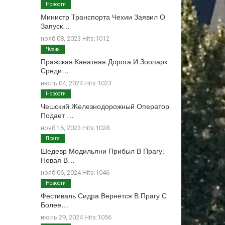
Новости
Министр Транспорта Чехии Заявил О
Запуск…
нояб 08, 2023 Hits:1012
Чехия
Пражская Канатная Дорога И Зоопарк
Среди…
июль 04, 2024 Hits:1023
Новости
Чешский Железнодорожный Оператор
Подает …
нояб 16, 2023 Hits:1028
Прага
Шедевр Модильяни Прибыл В Прагу:
Новая В…
нояб 06, 2024 Hits:1046
Новости
Фестиваль Сидра Вернется В Прагу С
Более…
июль 29, 2024 Hits:1056