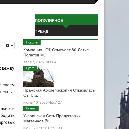
ПОПУЛЯРНОЕ
ТРЕНД
Новости
Компания LOT Отмечает 80-Летие
Полетов М…
авг 07, 2026 Hits:64
одежду,
Прага
а своем
Пражская Архиепископия Отказалась
твенные
От Пла…
июль 10, 2026 Hits:127
ельно в
Бизнес
Украинская Сеть Продуктовых
ободить
Магазинов Be…
орговых
июнь 29, 2026 Hits:190