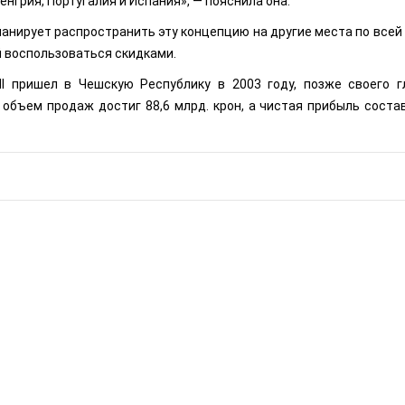
Венгрия, Португалия и Испания», — пояснила она.
планирует распространить эту концепцию на другие места по всей
 воспользоваться скидками.
dl пришел в Чешскую Республику в 2003 году, позже своего г
 объем продаж достиг 88,6 млрд. крон, а чистая прибыль состав