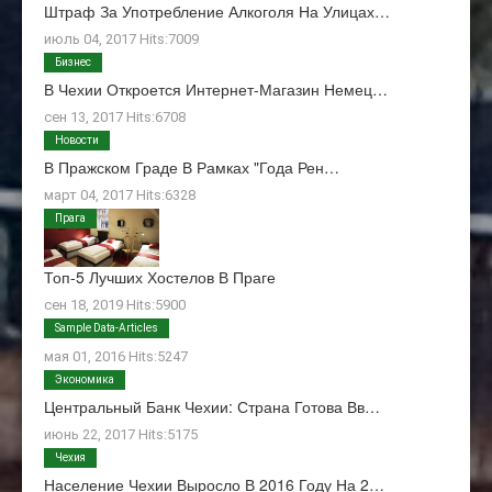
Штраф За Употребление Алкоголя На Улицах…
июль 04, 2017 Hits:7009
Бизнес
В Чехии Откроется Интернет-Магазин Немец…
сен 13, 2017 Hits:6708
Новости
В Пражском Граде В Рамках "Года Рен…
март 04, 2017 Hits:6328
Прага
Топ-5 Лучших Хостелов В Праге
сен 18, 2019 Hits:5900
О Нас
Sample Data-Articles
мая 01, 2016 Hits:5247
Экономика
Центральный Банк Чехии: Страна Готова Вв…
июнь 22, 2017 Hits:5175
Чехия
Население Чехии Выросло В 2016 Году На 2…