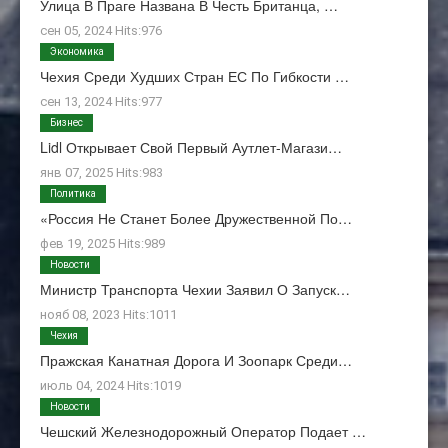
Улица В Праге Названа В Честь Британца, …
сен 05, 2024 Hits:976
Экономика
Чехия Среди Худших Стран ЕС По Гибкости …
сен 13, 2024 Hits:977
Бизнес
Lidl Открывает Свой Первый Аутлет-Магази…
янв 07, 2025 Hits:983
Политика
«Россия Не Станет Более Дружественной По…
фев 19, 2025 Hits:989
Новости
Министр Транспорта Чехии Заявил О Запуск…
нояб 08, 2023 Hits:1011
Чехия
Пражская Канатная Дорога И Зоопарк Среди…
июль 04, 2024 Hits:1019
Новости
Чешский Железнодорожный Оператор Подает …