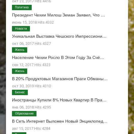
окт 23, 2017 Hits:4416
Политика
Президент Чехии Милош Земан Заявил, Что …
июнь 15, 2018 Hits:4332
Новости
Уникальная Выставка Чешского Импрессиони…
окт 06, 2017 Hits:4327
Жизнь
Население Чехии Росло В Этом Году За Счё…
сен 12, 2017 Hits:4323
Жизнь
В 20% Продуктовых Магазинов Праги Обманы…
окт 30, 2019 Hits:4310
Бизнес
Иностранцы Купили 8% Новых Квартир В Пра…
янв 06, 2018 Hits:4295
Образование
В Сеть Интернет Выложен Новый Энциклопед…
авг 15, 2017 Hits:4284