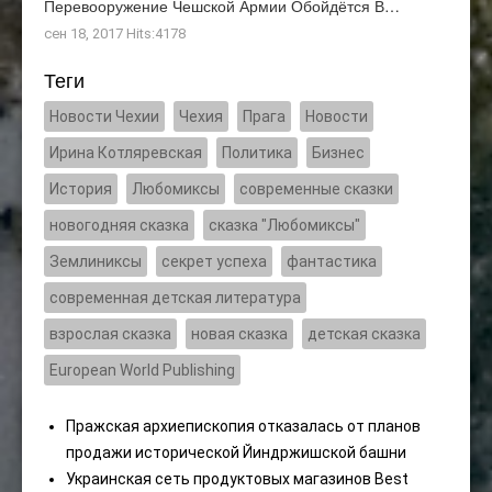
Перевооружение Чешской Армии Обойдётся В…
сен 18, 2017 Hits:4178
Теги
Новости Чехии
Чехия
Прага
Новости
Ирина Котляревская
Политика
Бизнес
История
Любомиксы
современные сказки
новогодняя сказка
сказка "Любомиксы"
Землиниксы
секрет успеха
фантастика
современная детская литература
взрослая сказка
новая сказка
детская сказка
European World Publishing
Пражская архиепископия отказалась от планов
продажи исторической Йиндржишской башни
Украинская сеть продуктовых магазинов Best