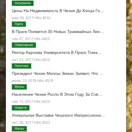
Экономика
Цены На Недвижимость В Чехии До Конца Го…
мая 28, 2017 Hits:4510
Прага
В Праге Появится 30 Новых Трамвайных Лин…
сен 07, 2017 Hits:4423
Образование
Ректор Карлова Университета В Праге Тома…
окт 23, 2017 Hits:4416
Политика
Президент Чехии Милош Земан Заявил, Что …
июнь 15, 2018 Hits:4329
Жизнь
Население Чехии Росло В Этом Году За Счё…
сен 12, 2017 Hits:4323
Новости
Уникальная Выставка Чешского Импрессиони…
окт 06, 2017 Hits:4323
Жизнь