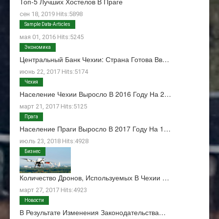
Топ-5 Лучших Хостелов В Праге
сен 18, 2019 Hits:5898
О Нас
Sample Data-Articles
мая 01, 2016 Hits:5245
Экономика
Центральный Банк Чехии: Страна Готова Вв…
июнь 22, 2017 Hits:5174
Чехия
Население Чехии Выросло В 2016 Году На 2…
март 21, 2017 Hits:5125
Прага
Население Праги Выросло В 2017 Году На 1…
июль 23, 2018 Hits:4928
Бизнес
Количество Дронов, Используемых В Чехии …
март 27, 2017 Hits:4923
Новости
В Результате Изменения Законодательства…