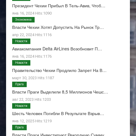
Президент Чехии Прибыл В Тель-Авив, Чтоб…
янв 16, 2024 Hits:1090
Экономика
Власти Чехии Хотят Допустить На Рынок Тр…
апр 22, 2024 Hits:1116
Новости
Авиакомпания Delta AirLines Возобновит П…
янв 16, 2024 Hits:1176
Новости
Правительство Чехии Продлило Запрет На В…
март 30, 2023 Hits:1187
Прага
Власти Праги Выделили 8,5 Миллионов Чешс…
авг 22, 2023 Hits:1203
Новости
Шесть Человек Погибли В Результате Взрыв…
янв 12, 2025 Hits:1219
Прага
Власти Праги Инвестируют Рекордную Сумму…