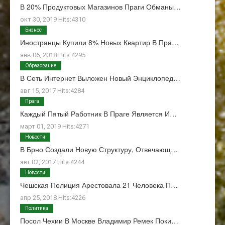
В 20% Продуктовых Магазинов Праги Обманы…
окт 30, 2019 Hits:4310
Бизнес
Иностранцы Купили 8% Новых Квартир В Пра…
янв 06, 2018 Hits:4295
Образование
В Сеть Интернет Выложен Новый Энциклопед…
авг 15, 2017 Hits:4284
Прага
Каждый Пятый Работник В Праге Является И…
март 01, 2019 Hits:4271
Новости
В Брно Создали Новую Структуру, Отвечающ…
авг 02, 2017 Hits:4244
Новости
Чешская Полиция Арестовала 21 Человека П…
апр 25, 2018 Hits:4226
Политика
Посол Чехии В Москве Владимир Ремек Поки…