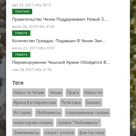
авг 22, 2017 Hits:4213
Политика
Правительство Чехии Поддерживает Новый З…
июнь 26, 2018 Hits:4193
Новости
Количество Граждан, Подавших В Чехии Зая…
июль 25, 2017 Hits:4191
Новости
Перевооружение Чешской Армии Обойдётся В…
сен 18, 2017 Hits:4176
Теги
Новости Чехии
Чехия
Прага
Новости
Ирина Котляревская
Политика
Бизнес
История
Любомиксы
современные сказки
новогодняя сказка
сказка "Любомиксы"
Землиниксы
секрет успеха
фантастика