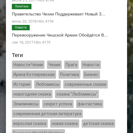
июль 25, 2017 Hits:4194
Политика
Правительство Чехии Поддерживает Новый З…
июнь 26, 2018 Hits:4194
Новости
Перевооружение Чешской Армии Обойдётся В…
сен 18, 2017 Hits:4179
Теги
Новости Чехии
Чехия
Прага
Новости
Ирина Котляревская
Политика
Бизнес
История
Любомиксы
современные сказки
новогодняя сказка
сказка "Любомиксы"
Землиниксы
секрет успеха
фантастика
современная детская литература
взрослая сказка
новая сказка
детская сказка