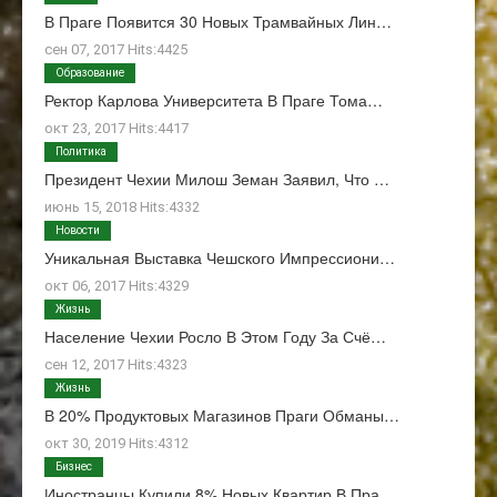
В Праге Появится 30 Новых Трамвайных Лин…
сен 07, 2017 Hits:4425
Образование
Ректор Карлова Университета В Праге Тома…
окт 23, 2017 Hits:4417
Политика
Президент Чехии Милош Земан Заявил, Что …
июнь 15, 2018 Hits:4332
Новости
Уникальная Выставка Чешского Импрессиони…
окт 06, 2017 Hits:4329
Жизнь
Население Чехии Росло В Этом Году За Счё…
сен 12, 2017 Hits:4323
Жизнь
В 20% Продуктовых Магазинов Праги Обманы…
окт 30, 2019 Hits:4312
Бизнес
Иностранцы Купили 8% Новых Квартир В Пра…