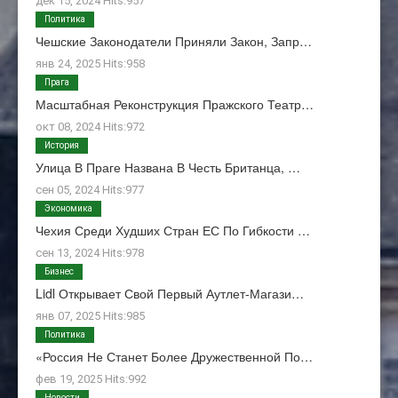
дек 15, 2024 Hits:957
Политика
Чешские Законодатели Приняли Закон, Запр…
янв 24, 2025 Hits:958
Прага
Масштабная Реконструкция Пражского Театр…
окт 08, 2024 Hits:972
История
Улица В Праге Названа В Честь Британца, …
сен 05, 2024 Hits:977
Экономика
Чехия Среди Худших Стран ЕС По Гибкости …
сен 13, 2024 Hits:978
Бизнес
Lidl Открывает Свой Первый Аутлет-Магази…
янв 07, 2025 Hits:985
Политика
«Россия Не Станет Более Дружественной По…
фев 19, 2025 Hits:992
Новости