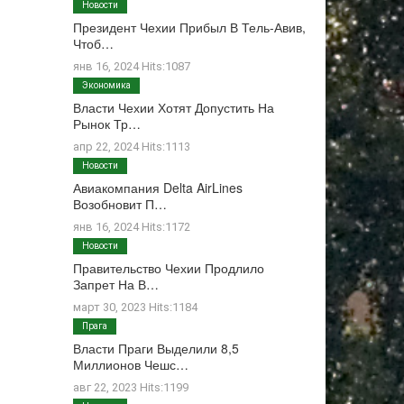
Новости
Президент Чехии Прибыл В Тель-Авив,
Чтоб…
янв 16, 2024 Hits:1087
Экономика
Власти Чехии Хотят Допустить На
Рынок Тр…
апр 22, 2024 Hits:1113
Новости
Авиакомпания Delta AirLines
Возобновит П…
янв 16, 2024 Hits:1172
Новости
Правительство Чехии Продлило
Запрет На В…
март 30, 2023 Hits:1184
Прага
Власти Праги Выделили 8,5
Миллионов Чешс…
авг 22, 2023 Hits:1199