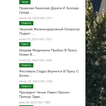
Чехия
Пражская Канатная Дорога И Зоопарк
Среди…
июль 04, 2024 Hits:1017
Новости
Чешский Железнодорожный Оператор
Подает …
нояб 16, 2023 Hits:1023
Прага
Шедевр Модильяни Прибыл В Прагу:
Новая В…
нояб 06, 2024 Hits:1044
Новости
Фестиваль Сидра Вернется В Прагу С
Более…
июль 29, 2024 Hits:1053
Новости
Президент Чехии Павел Принял
Принца Эдва…
мая 24, 2023 Hits:1085