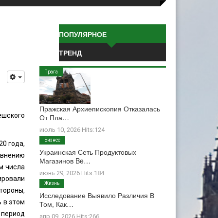
ПОПУЛЯРНОЕ
ТРЕНД
Прага
Пражская Архиепископия Отказалась
ешского
От Пла…
июль 10, 2026 Hits:124
Бизнес
20 года,
Украинская Сеть Продуктовых
авнению
Магазинов Be…
м числа
июнь 29, 2026 Hits:184
рировали
Жизнь
тороны,
Исследование Выявило Различия В
 в этом
Том, Как…
й период
апр 09, 2026 Hits:266