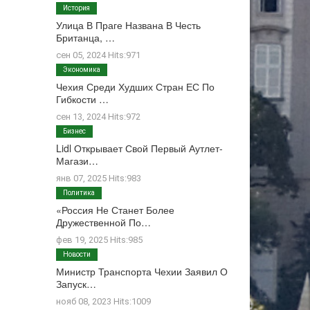
История
Улица В Праге Названа В Честь
Британца, …
сен 05, 2024 Hits:971
Экономика
Чехия Среди Худших Стран ЕС По
Гибкости …
сен 13, 2024 Hits:972
Бизнес
Lidl Открывает Свой Первый Аутлет-
Магази…
янв 07, 2025 Hits:983
Политика
«Россия Не Станет Более
Дружественной По…
фев 19, 2025 Hits:985
Новости
Министр Транспорта Чехии Заявил О
Запуск…
нояб 08, 2023 Hits:1009