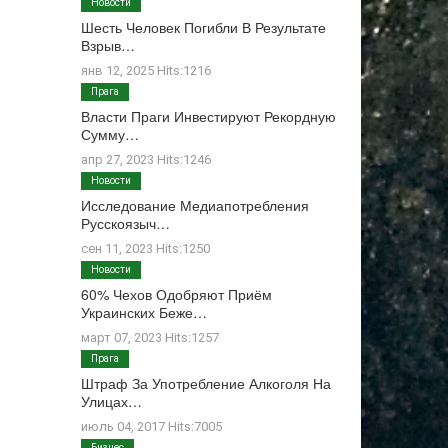
Новости
Шесть Человек Погибли В Результате
Взрыв…
янв 12, 2025 Hits:1216
Прага
Власти Праги Инвестируют Рекордную
Сумму…
апр 27, 2023 Hits:1246
Новости
Исследование Медиапотребления
Русскоязыч…
сен 11, 2023 Hits:1250
Новости
60% Чехов Одобряют Приём
Украинских Беже…
март 07, 2023 Hits:1257
Прага
Штраф За Употребление Алкоголя На
Улицах…
июль 04, 2017 Hits:7005
Бизнес