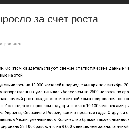
росло за счет роста
отров: 3020
ии. Об этом свидетельствуют свежие статистические данные ч
ные на этой
величилось на 13 900 жителей в период с января по сентябрь 20
сло новорожденных уменьшилось более чем на 2600 человек по ср
днако низкий рост рождаемости с лихвой компенсировался росто
что больше, чем в прошлом году, при том что 10 100 человек эмиг
з Украины, Словакии и России, как и в прошлые годы. С другой с
авших в Чехии, уменьшилось. Количество браков также снизилось
трировано 38 100 браков, что на 9 600 меньше, чем за аналогичны