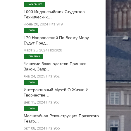
Экономика
1000 Индонезийских Студентов
Технических…
июнь 20, 2024 Hits:919
Прага
170 Направлений По Всему Миру
Будут Пред…
март 25, 2024 Hits:920
Политика
Чешские Законодатели Приняли
Закон, Запр…
янв 24, 2025 Hits:952
Прага
Интерактивный Музей О Жизни И
Творчестве…
дек 15, 2024 Hits:953
Прага
Масштабная Реконструкция Пражского
Театр…
окт 08, 2024 Hits:966