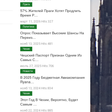
Прага
57% Жителей Праги Хотят Продлить
Время Р…
март 11, 2026 Hits:327
Политика
Опрос Показывает Высокие Шансы На
Переиз…
нояб 13, 2025 Hits:481
Чехия
Чешский Паспорт Признан Одним Из
Самых С…
июль 27, 2025 Hits:706
Новости
В 2025 Году Бюджетная Авиакомпания
Ryana…
нояб 13, 2024 Hits:834
Чехия
Этот Год В Чехии, Вероятно, Будет
Самым …
нояб 22, 2024 Hits:885