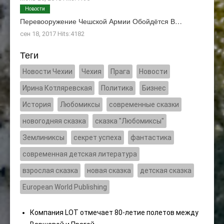
Новости
Перевооружение Чешской Армии Обойдётся В…
сен 18, 2017 Hits:4182
Теги
Новости Чехии
Чехия
Прага
Новости
Ирина Котляревская
Политика
Бизнес
История
Любомиксы
современные сказки
новогодняя сказка
сказка "Любомиксы"
Землиниксы
секрет успеха
фантастика
современная детская литература
взрослая сказка
новая сказка
детская сказка
European World Publishing
Компания LOT отмечает 80-летие полетов между