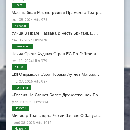
Прага
Масштабная Реконструкция Пражского Театр…
окт 08, 2024 Hits:973
История
Улица В Праге Названа В Честь Британца, …
сен 05, 2024 Hits:978
Экономика
Чехия Среди Худших Стран ЕС По Гибкости …
сен 13, 2024 Hits:979
Бизнес
Lidl Открывает Свой Первый Аутлет-Магази…
янв 07, 2025 Hits:987
Политика
«Россия Не Станет Более Дружественной По…
фев 19, 2025 Hits:994
Новости
Министр Транспорта Чехии Заявил О Запуск…
нояб 08, 2023 Hits:1015
Новости