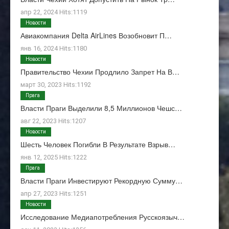
апр 22, 2024 Hits:1119
Новости
Авиакомпания Delta AirLines Возобновит П…
янв 16, 2024 Hits:1180
Новости
Правительство Чехии Продлило Запрет На В…
март 30, 2023 Hits:1192
Прага
Власти Праги Выделили 8,5 Миллионов Чешс…
авг 22, 2023 Hits:1207
Новости
Шесть Человек Погибли В Результате Взрыв…
янв 12, 2025 Hits:1222
Прага
Власти Праги Инвестируют Рекордную Сумму…
апр 27, 2023 Hits:1251
Новости
Исследование Медиапотребления Русскоязыч…