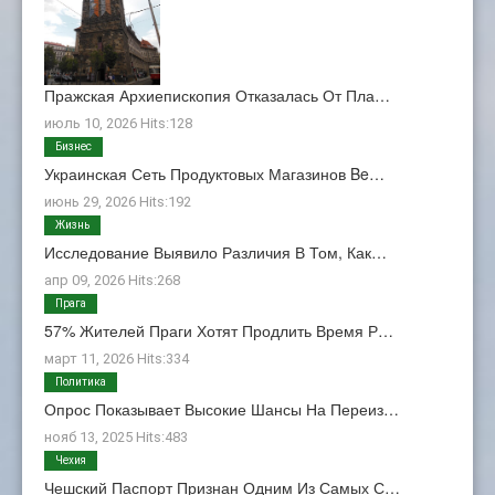
Пражская Архиепископия Отказалась От Пла…
июль 10, 2026 Hits:128
Бизнес
Украинская Сеть Продуктовых Магазинов Be…
июнь 29, 2026 Hits:192
Жизнь
Исследование Выявило Различия В Том, Как…
апр 09, 2026 Hits:268
Прага
57% Жителей Праги Хотят Продлить Время Р…
март 11, 2026 Hits:334
Политика
Опрос Показывает Высокие Шансы На Переиз…
нояб 13, 2025 Hits:483
Чехия
Чешский Паспорт Признан Одним Из Самых С…