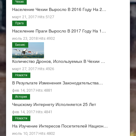
Чехия
Население Чехии Выросло В 2016 Году На 2…
март 21, 2017 Hits:5127
Прага
Население Праги Выросло В 2017 Году На 1…
июль 23, 2018 Hits:4932
Бизнес
Количество Дронов, Используемых В Чехии …
март 27, 2017 Hits:4926
Новости
В Результате Изменения Законодательства…
фев 14, 2017 Hits:4881
История
Чешскому Интернету Исполняется 25 Лет
фев 14, 2017 Hits:4841
Новости
На Изучение Интересов Посетителей Национ…
июль 10, 2017 Hits:4802