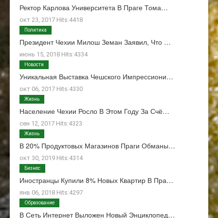
Ректор Карлова Университета В Праге Тома…
окт 23, 2017 Hits:4418
Политика
Президент Чехии Милош Земан Заявил, Что …
июнь 15, 2018 Hits:4334
Новости
Уникальная Выставка Чешского Импрессиони…
окт 06, 2017 Hits:4330
Жизнь
Население Чехии Росло В Этом Году За Счё…
сен 12, 2017 Hits:4323
Жизнь
В 20% Продуктовых Магазинов Праги Обманы…
окт 30, 2019 Hits:4314
Бизнес
Иностранцы Купили 8% Новых Квартир В Пра…
янв 06, 2018 Hits:4297
Образование
В Сеть Интернет Выложен Новый Энциклопед…