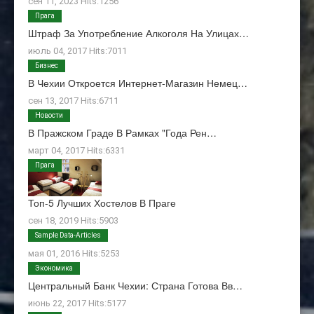
сен 11, 2023 Hits:1256
Прага
Штраф За Употребление Алкоголя На Улицах…
июль 04, 2017 Hits:7011
Бизнес
В Чехии Откроется Интернет-Магазин Немец…
сен 13, 2017 Hits:6711
Новости
В Пражском Граде В Рамках "Года Рен…
март 04, 2017 Hits:6331
Прага
Топ-5 Лучших Хостелов В Праге
сен 18, 2019 Hits:5903
О Нас
Sample Data-Articles
мая 01, 2016 Hits:5253
Экономика
Центральный Банк Чехии: Страна Готова Вв…
июнь 22, 2017 Hits:5177