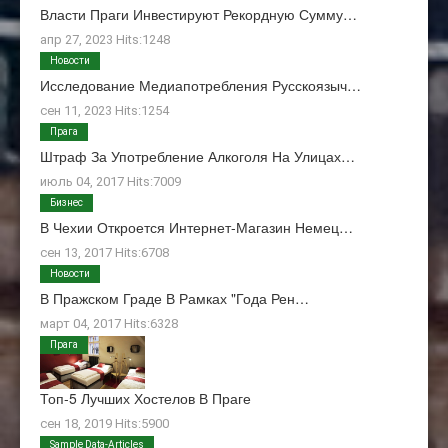
Власти Праги Инвестируют Рекордную Сумму…
апр 27, 2023 Hits:1248
Новости
Исследование Медиапотребления Русскоязыч…
сен 11, 2023 Hits:1254
Прага
Штраф За Употребление Алкоголя На Улицах…
июль 04, 2017 Hits:7009
Бизнес
В Чехии Откроется Интернет-Магазин Немец…
сен 13, 2017 Hits:6708
Новости
В Пражском Граде В Рамках "Года Рен…
март 04, 2017 Hits:6328
Прага
Топ-5 Лучших Хостелов В Праге
сен 18, 2019 Hits:5900
О Нас
Sample Data-Articles