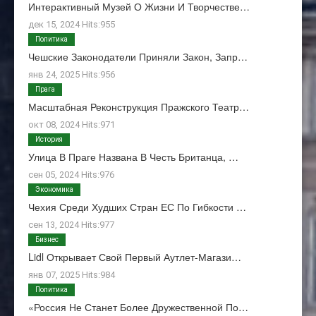
Интерактивный Музей О Жизни И Творчестве…
дек 15, 2024 Hits:955
Политика
Чешские Законодатели Приняли Закон, Запр…
янв 24, 2025 Hits:956
Прага
Масштабная Реконструкция Пражского Театр…
окт 08, 2024 Hits:971
История
Улица В Праге Названа В Честь Британца, …
сен 05, 2024 Hits:976
Экономика
Чехия Среди Худших Стран ЕС По Гибкости …
сен 13, 2024 Hits:977
Бизнес
Lidl Открывает Свой Первый Аутлет-Магази…
янв 07, 2025 Hits:984
Политика
«Россия Не Станет Более Дружественной По…