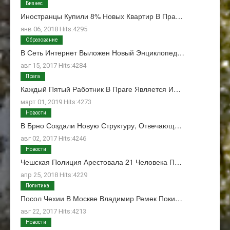
Бизнес
Иностранцы Купили 8% Новых Квартир В Пра…
янв 06, 2018 Hits:4295
Образование
В Сеть Интернет Выложен Новый Энциклопед…
авг 15, 2017 Hits:4284
Прага
Каждый Пятый Работник В Праге Является И…
март 01, 2019 Hits:4273
Новости
В Брно Создали Новую Структуру, Отвечающ…
авг 02, 2017 Hits:4246
Новости
Чешская Полиция Арестовала 21 Человека П…
апр 25, 2018 Hits:4229
Политика
Посол Чехии В Москве Владимир Ремек Поки…
авг 22, 2017 Hits:4213
Новости