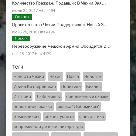
Количество Граждан, Подавших В Чехии Зая…
июль 25, 2017 Hits:4194
Политика
Правительство Чехии Поддерживает Новый З…
июнь 26, 2018 Hits:4194
Новости
Перевооружение Чешской Армии Обойдётся В…
сен 18, 2017 Hits:4179
Теги
Новости Чехии
Чехия
Прага
Новости
Ирина Котляревская
Политика
Бизнес
История
Любомиксы
современные сказки
новогодняя сказка
сказка "Любомиксы"
Землиниксы
секрет успеха
фантастика
современная детская литература