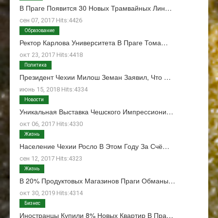
В Праге Появится 30 Новых Трамвайных Лин…
сен 07, 2017 Hits:4426
Образование
Ректор Карлова Университета В Праге Тома…
окт 23, 2017 Hits:4418
Политика
Президент Чехии Милош Земан Заявил, Что …
июнь 15, 2018 Hits:4334
Новости
Уникальная Выставка Чешского Импрессиони…
окт 06, 2017 Hits:4330
Жизнь
Население Чехии Росло В Этом Году За Счё…
сен 12, 2017 Hits:4323
Жизнь
В 20% Продуктовых Магазинов Праги Обманы…
окт 30, 2019 Hits:4314
Бизнес
Иностранцы Купили 8% Новых Квартир В Пра…