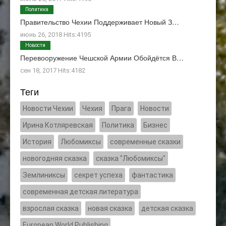
Политика
Правительство Чехии Поддерживает Новый З…
июнь 26, 2018 Hits:4195
Новости
Перевооружение Чешской Армии Обойдётся В…
сен 18, 2017 Hits:4182
Теги
Новости Чехии
Чехия
Прага
Новости
Ирина Котляревская
Политика
Бизнес
История
Любомиксы
современные сказки
новогодняя сказка
сказка "Любомиксы"
Землиниксы
секрет успеха
фантастика
современная детская литература
взрослая сказка
новая сказка
детская сказка
European World Publishing