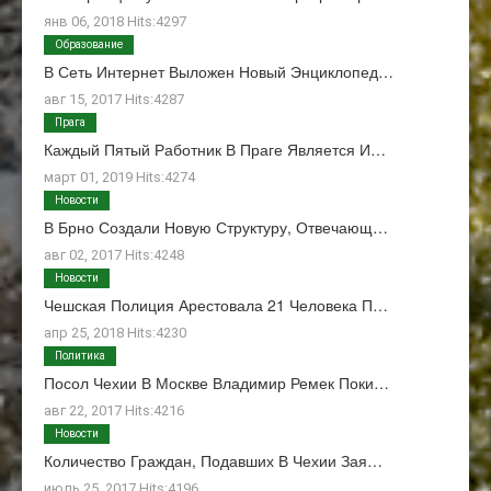
янв 06, 2018 Hits:4297
Образование
В Сеть Интернет Выложен Новый Энциклопед…
авг 15, 2017 Hits:4287
Прага
Каждый Пятый Работник В Праге Является И…
март 01, 2019 Hits:4274
Новости
В Брно Создали Новую Структуру, Отвечающ…
авг 02, 2017 Hits:4248
Новости
Чешская Полиция Арестовала 21 Человека П…
апр 25, 2018 Hits:4230
Политика
Посол Чехии В Москве Владимир Ремек Поки…
авг 22, 2017 Hits:4216
Новости
Количество Граждан, Подавших В Чехии Зая…
июль 25, 2017 Hits:4196