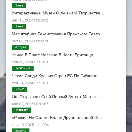
Прага
Интерактивный Музей О Жизни И Творчестве…
дек 15, 2024 Hits:962
Прага
Масштабная Реконструкция Пражского Театр…
окт 08, 2024 Hits:973
История
Улица В Праге Названа В Честь Британца, …
сен 05, 2024 Hits:978
Экономика
Чехия Среди Худших Стран ЕС По Гибкости …
сен 13, 2024 Hits:979
Бизнес
Lidl Открывает Свой Первый Аутлет-Магази…
янв 07, 2025 Hits:987
Политика
«Россия Не Станет Более Дружественной По…
фев 19, 2025 Hits:994
Новости