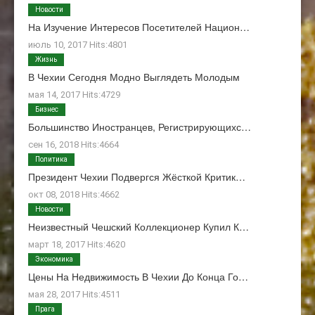
Новости
На Изучение Интересов Посетителей Национ…
июль 10, 2017 Hits:4801
Жизнь
В Чехии Сегодня Модно Выглядеть Молодым
мая 14, 2017 Hits:4729
Бизнес
Большинство Иностранцев, Регистрирующихс…
сен 16, 2018 Hits:4664
Политика
Президент Чехии Подвергся Жёсткой Критик…
окт 08, 2018 Hits:4662
Новости
Неизвестный Чешский Коллекционер Купил К…
март 18, 2017 Hits:4620
Экономика
Цены На Недвижимость В Чехии До Конца Го…
мая 28, 2017 Hits:4511
Прага