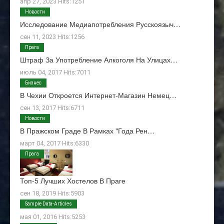
апр 27, 2023 Hits:1251
Новости
Исследование Медиапотребления Русскоязыч…
сен 11, 2023 Hits:1256
Прага
Штраф За Употребление Алкоголя На Улицах…
июль 04, 2017 Hits:7011
Бизнес
В Чехии Откроется Интернет-Магазин Немец…
сен 13, 2017 Hits:6711
Новости
В Пражском Граде В Рамках "Года Рен…
март 04, 2017 Hits:6330
Прага
Топ-5 Лучших Хостелов В Праге
сен 18, 2019 Hits:5903
О Нас
Sample Data-Articles
мая 01, 2016 Hits:5253